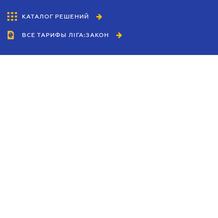
КАТАЛОГ РЕШЕНИЙ
ВСЕ ТАРИФЫ ЛІГА:ЗАКОН
Сотрудничество
Агенты
Дилеры
Политика
конфиденциальности
Условия использования
сайта
Реклама
Блог
Новости компании
Руководства
Каталоги компаний