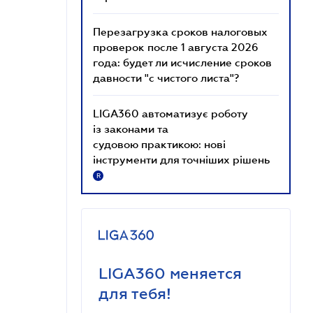
Перезагрузка сроков налоговых
проверок после 1 августа 2026
года: будет ли исчисление сроков
давности "с чистого листа"?
LIGA360 автоматизує роботу
із законами та
судовою практикою: нові
інструменти для точніших рішень
R
LIGA360 меняется
для тебя!