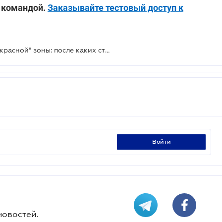
 командой.
Заказывайте тестовый доступ к
Минздрав обновил список стран "красной" зоны: после каких стран нужно самоизолироваться
войти
новостей.