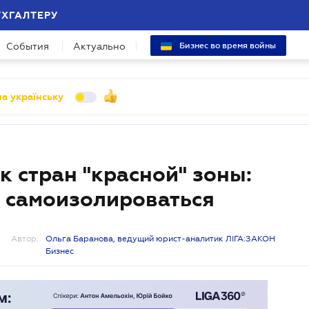
УХГАЛТЕРУ
События
Актуально
Бизнес во время войны
а українську
 стран "красной" зоны:
о самоизолироваться
Автор:
Ольга Баранова, ведущий юрист-аналитик ЛІГА:ЗАКОН
Бизнес