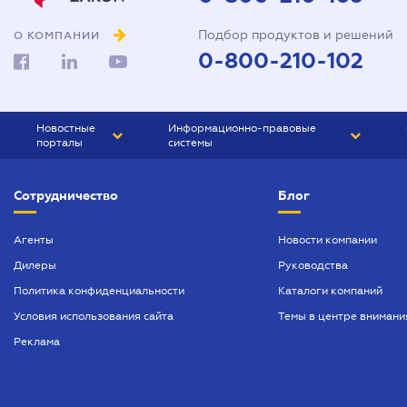
Подбор продуктов и решений
О КОМПАНИИ
0-800-210-102
Новостные
Информационно-правовые
порталы
системы
ЮРЛИГА
Право Украины
Сотрудничество
Блог
БИЗНЕС
ГРАНД
БУХГАЛТЕР.ua
ПРАЙМ
Агенты
Новости компании
Дилеры
Руководства
БУХГАЛТЕР ПРОФ
Политика конфиденциальности
Каталоги компаний
ЮРИСТ ПРОФ
Условия использования сайта
Темы в центре внимани
ЮРИСТ
Реклама
ПІДПРИЄМЕЦЬ