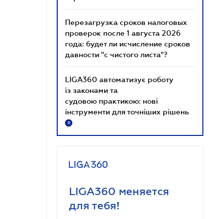
Перезагрузка сроков налоговых
проверок после 1 августа 2026
года: будет ли исчисление сроков
давности "с чистого листа"?
LIGA360 автоматизує роботу
із законами та
судовою практикою: нові
інструменти для точніших рішень
R
LIGA360 меняется
для тебя!