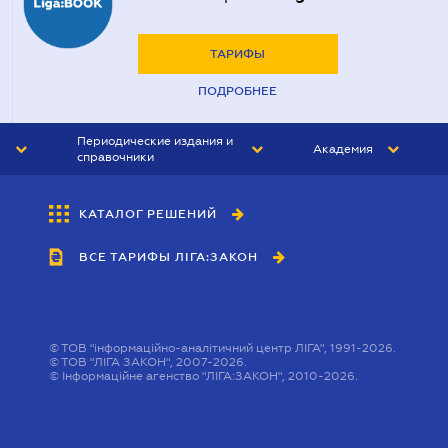
ТАРИФЫ
ПОДРОБНЕЕ
Периодические издания и
Академия
справочники
ЮРИСТ&ЗАКОН
АКАДЕМИЯ ЛІГА:ЗАКОН
КАТАЛОГ РЕШЕНИЙ
БУХГАЛТЕР&ЗАКОН
ВСЕ ТАРИФЫ ЛІГА:ЗАКОН
ВЕСТНИК МСФО
ИНТЕРБУХ
ЛИЧНЫЙ ЭКСПЕРТ
©
ТОВ "інформаційно-аналітичний центр ЛІГА", 1991-2026.
©
ТОВ "ЛІГА ЗАКОН", 2007-2026.
©
Інформаційне агенство "ЛІГА:ЗАКОН", 2010-2026.