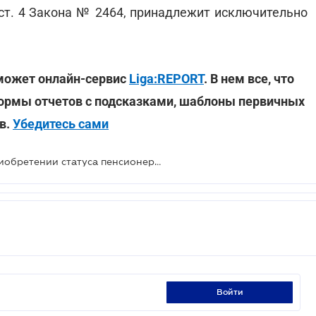
 ст. 4 Закона № 2464, принадлежит исключительно
оможет онлайн-сервис
Liga:REPORT
. В нем все, что
ормы отчетов с подсказками, шаблоны первичных
в.
Убедитесь сами
Должны ли ФОП уведомлять о приобретении статуса пенсионера или лица с инвалидностью
войти