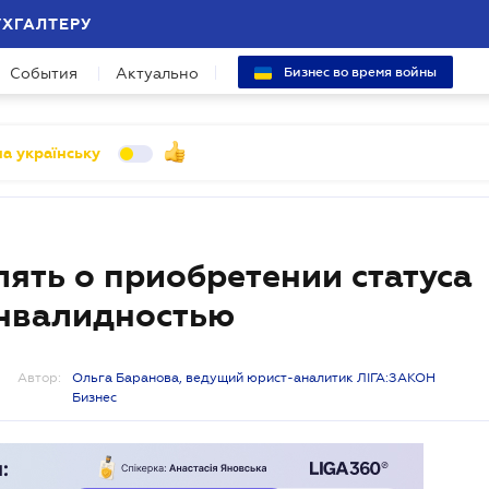
УХГАЛТЕРУ
События
Актуально
Бизнес во время войны
а українську
ть о приобретении статуса
инвалидностью
Автор:
Ольга Баранова, ведущий юрист-аналитик ЛІГА:ЗАКОН
Бизнес