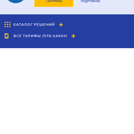
ТАРИФЫ
ПОДРОБНЕЕ
КАТАЛОГ РЕШЕНИЙ
ВСЕ ТАРИФЫ ЛІГА:ЗАКОН
Сотрудничество
Агенты
Дилеры
Политика
конфиденциальности
Условия использования
сайта
Реклама
Блог
Новости компании