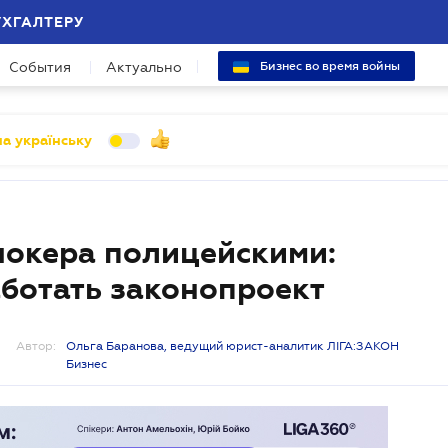
УХГАЛТЕРУ
События
Актуально
Бизнес во время войны
а українську
шокера полицейскими:
аботать законопроект
Автор:
Ольга Баранова, ведущий юрист-аналитик ЛІГА:ЗАКОН
Бизнес