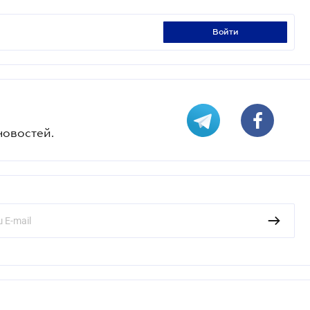
войти
новостей.