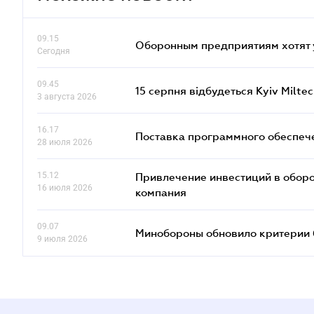
09.15
Оборонным предприятиям хотят 
Сегодня
09.45
15 серпня відбудеться Kyiv Milte
3 августа 2026
16.17
Поставка программного обеспече
28 июля 2026
15.12
Привлечение инвестиций в оборо
16 июля 2026
компания
09.07
Минобороны обновило критерии 
9 июля 2026