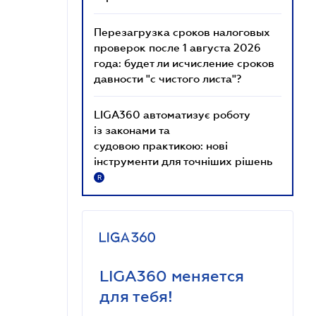
Перезагрузка сроков налоговых
проверок после 1 августа 2026
года: будет ли исчисление сроков
давности "с чистого листа"?
LIGA360 автоматизує роботу
із законами та
судовою практикою: нові
інструменти для точніших рішень
R
LIGA360 меняется
для тебя!