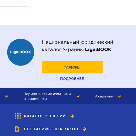
Национальный юридический
Liga:BOOK
каталог Украины
ТАРИФЫ
ПОДРОБНЕЕ
Периодические издания и
Академия
справочники
ЮРИСТ&ЗАКОН
АКАДЕМИЯ ЛІГА:ЗАКОН
КАТАЛОГ РЕШЕНИЙ
БУХГАЛТЕР&ЗАКОН
ВСЕ ТАРИФЫ ЛІГА:ЗАКОН
ВЕСТНИК МСФО