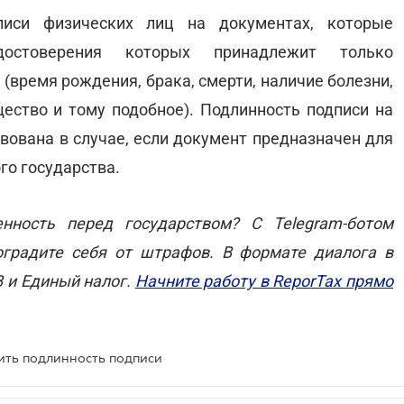
иси физических лиц на документах, которые
достоверения которых принадлежит только
(время рождения, брака, смерти, наличие болезни,
щество и тому подобное). Подлинность подписи на
вована в случае, если документ предназначен для
го государства.
нность перед государством? С Telegram-ботом
оградите себя от штрафов. В формате диалога в
В и Единый налог.
Начните работу в ReporTax прямо
дить подлинность подписи