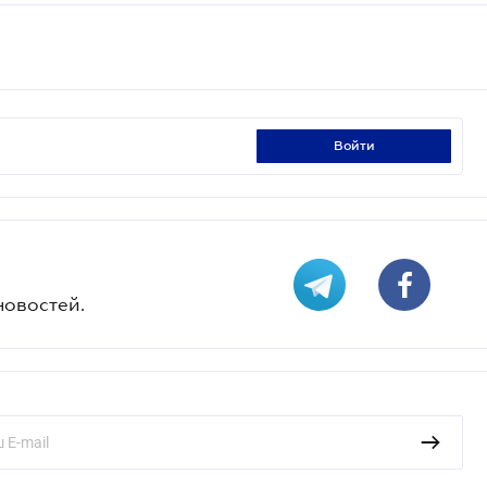
войти
новостей.