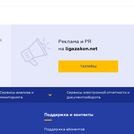
й
Реклама и PR
ligazakon.net
на
ТАРИФЫ
Сервисы анализа и
Сервисы электронной отчетности и
мониторинга
документооборота
CONTR AGENT
Liga:REPORT
Поддержка и контакты
SMS-МАЯК
VERDICTUM
Поддержка абонентов