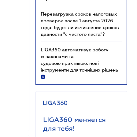
Перезагрузка сроков налоговых
проверок после 1 августа 2026
года: будет ли исчисление сроков
давности "с чистого листа"?
LIGA360 автоматизує роботу
із законами та
судовою практикою: нові
інструменти для точніших рішень
R
LIGA360 меняется
для тебя!