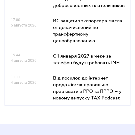
добросовестных плательщиков
17.00
ВС защитил экспортера масла
5 августа 2026
от доначислений по
трансфертному
ценообразованию
15.44
С 1 января 2027 в чеке за
4 августа 2026
телефон будут требовать IMEI
11.11
Від посилок до інтернет-
4 августа 2026
продажів: як правильно
працювати з РРО та ПРРО – у
новому випуску TAX Podcast