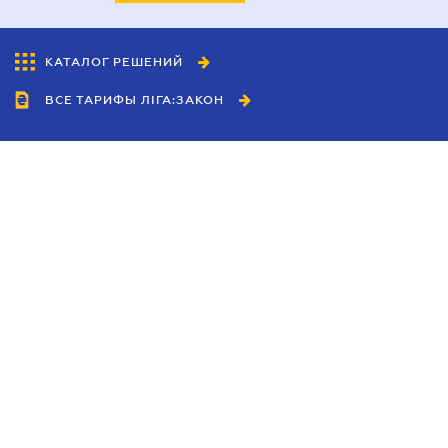
КАТАЛОГ РЕШЕНИЙ
ВСЕ ТАРИФЫ ЛІГА:ЗАКОН
Сотрудничество
Агенты
Дилеры
Политика
конфиденциальности
Условия использования
сайта
Реклама
Блог
Новости компании
Руководства