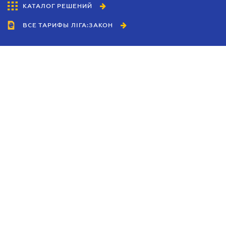
КАТАЛОГ РЕШЕНИЙ
ВСЕ ТАРИФЫ ЛІГА:ЗАКОН
Сотрудничество
Агенты
Дилеры
Политика
конфиденциальности
Условия использования
сайта
Реклама
Блог
Новости компании
Руководства
Каталоги компаний