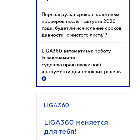
Перезагрузка сроков налоговых
проверок после 1 августа 2026
года: будет ли исчисление сроков
давности "с чистого листа"?
LIGA360 автоматизує роботу
із законами та
судовою практикою: нові
інструменти для точніших рішень
R
LIGA360 меняется
для тебя!