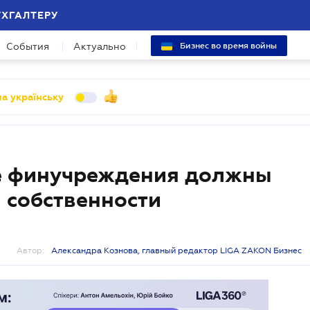
УХГАЛТЕРУ
События
Актуально
Бизнес во время войны
а українську
ие финучреждения должны
 собственности
Автор:
Александра Кознова, главный редактор LIGA ZAKON Бизнес