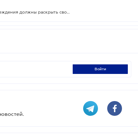
До 17 июня небанковские финучреждения должны раскрыть свои структуры собственности
войти
новостей.