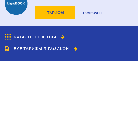
ТАРИФЫ
ПОДРОБНЕЕ
КАТАЛОГ РЕШЕНИЙ
ВСЕ ТАРИФЫ ЛІГА:ЗАКОН
Сотрудничество
Агенты
Дилеры
Политика
конфиденциальности
Условия использования
сайта
Реклама
Блог