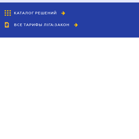
КАТАЛОГ РЕШЕНИЙ
ВСЕ ТАРИФЫ ЛІГА:ЗАКОН
Сотрудничество
Агенты
Дилеры
Политика
конфиденциальности
Условия использования
сайта
Реклама
Блог
Новости компании
Руководства