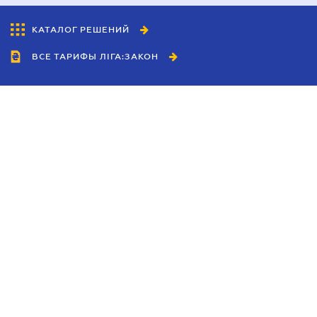
КАТАЛОГ РЕШЕНИЙ
ВСЕ ТАРИФЫ ЛІГА:ЗАКОН
Сотрудничество
Агенты
Дилеры
Политика
конфиденциальности
Условия использования
сайта
Реклама
Блог
Новости компании
Руководства