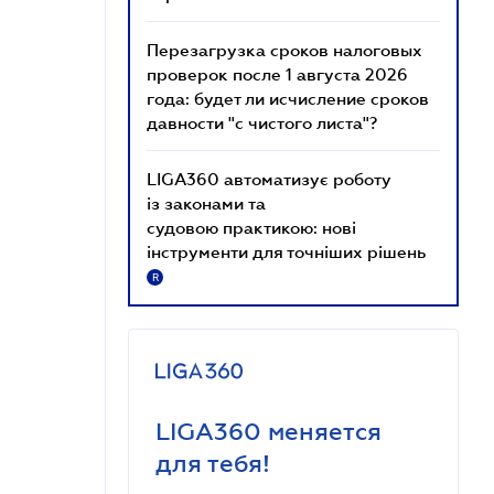
Перезагрузка сроков налоговых
проверок после 1 августа 2026
года: будет ли исчисление сроков
давности "с чистого листа"?
LIGA360 автоматизує роботу
із законами та
судовою практикою: нові
інструменти для точніших рішень
R
LIGA360 меняется
для тебя!