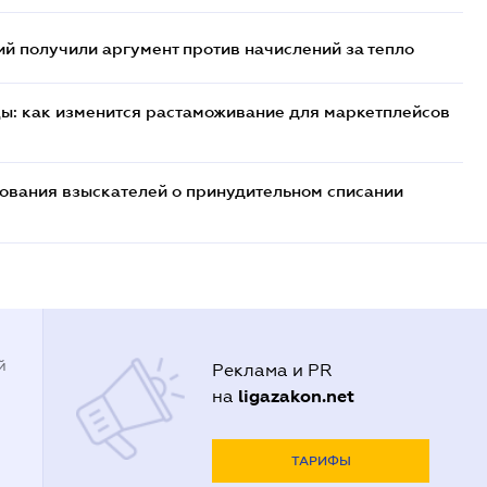
 получили аргумент против начислений за тепло
цы: как изменится растаможивание для маркетплейсов
бования взыскателей о принудительном списании
й
Реклама и PR
ligazakon.net
на
ТАРИФЫ