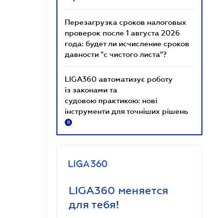
Перезагрузка сроков налоговых
проверок после 1 августа 2026
года: будет ли исчисление сроков
давности "с чистого листа"?
LIGA360 автоматизує роботу
із законами та
судовою практикою: нові
інструменти для точніших рішень
R
LIGA360 меняется
для тебя!