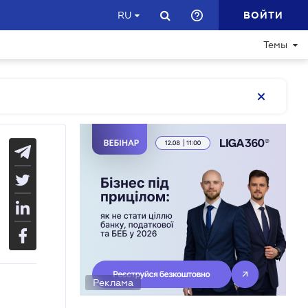
ВОЙТИ
RU
Темы
Реклама