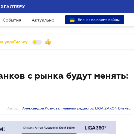
УХГАЛТЕРУ
События
Актуально
Бизнес во время войны
а українську
нков с рынка будут менять:
Автор:
Александра Кознова, главный редактор LIGA ZAKON Бизнес