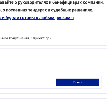
навайте о руководителях и бенефициарах компаний,
, о последних тендерах и судебных решениях.
с и будьте готовы к любым рискам с
Механизмы выведения банков с рынка будут менять: проект принят за основу
войти