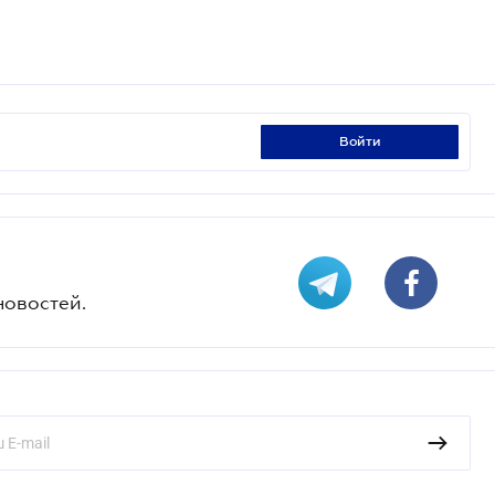
войти
новостей.