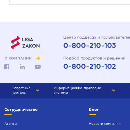
Центр поддержки пользователе
0-800-210-103
Подбор продуктов и решений
О КОМПАНИИ
0-800-210-102
Новостные
Информационно-правовые
порталы
системы
ЮРЛИГА
Право Украины
Сотрудничество
Блог
БИЗНЕС
ГРАНД
БУХГАЛТЕР.ua
ПРАЙМ
Агенты
Новости компании