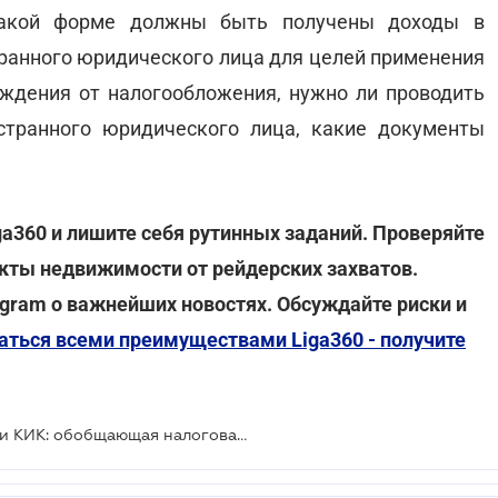
 какой форме должны быть получены доходы в
транного юридического лица для целей применения
ждения от налогообложения, нужно ли проводить
странного юридического лица, какие документы
ga360 и лишите себя рутинных заданий. Проверяйте
кты недвижимости от рейдерских захватов.
gram о важнейших новостях. Обсуждайте риски и
аться всеми преимуществами Liga360 - получите
Налогообложение при ликвидации КИК: обобщающая налоговая консультация от Минфина