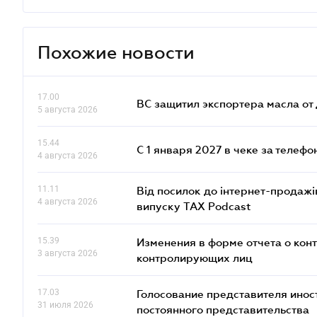
Похожие новости
17.00
ВС защитил экспортера масла о
5 августа 2026
15.44
С 1 января 2027 в чеке за телефо
4 августа 2026
11.11
Від посилок до інтернет-продажі
4 августа 2026
випуску TAX Podcast
15.39
Изменения в форме отчета о кон
3 августа 2026
контролирующих лиц
17.03
Голосование представителя инос
31 июля 2026
постоянного представительства