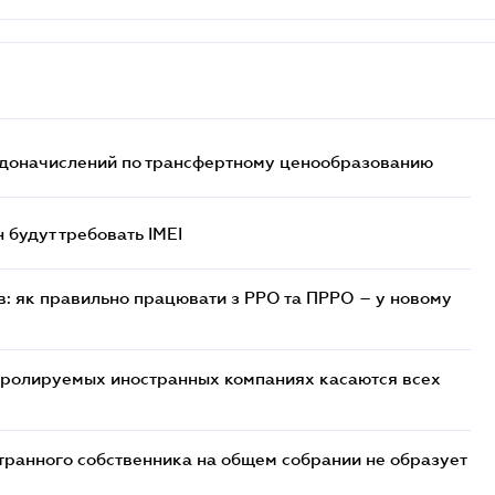
т доначислений по трансфертному ценообразованию
н будут требовать IMEI
в: як правильно працювати з РРО та ПРРО – у новому
тролируемых иностранных компаниях касаются всех
транного собственника на общем собрании не образует