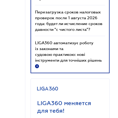
Перезагрузка сроков налоговых
проверок после 1 августа 2026
года: будет ли исчисление сроков
давности "с чистого листа"?
LIGA360 автоматизує роботу
із законами та
судовою практикою: нові
інструменти для точніших рішень
R
LIGA360 меняется
для тебя!