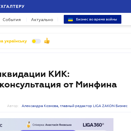
УХГАЛТЕРУ
События
Актуально
Бизнес во время войны
а українську
иквидации КИК:
консультация от Минфина
Автор:
Александра Кознова, главный редактор LIGA ZAKON Бизнес