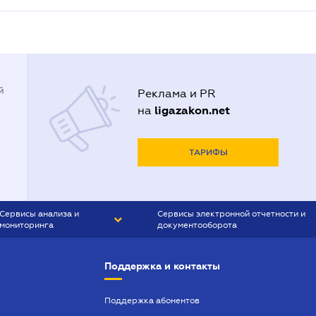
й
Реклама и PR
ligazakon.net
на
ТАРИФЫ
Сервисы анализа и
Сервисы электронной отчетности и
мониторинга
документооборота
CONTR AGENT
Liga:REPORT
Поддержка и контакты
SMS-МАЯК
VERDICTUM
Поддержка абонентов