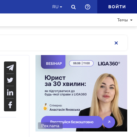
ВОЙТИ
RU
Темы
Реклама