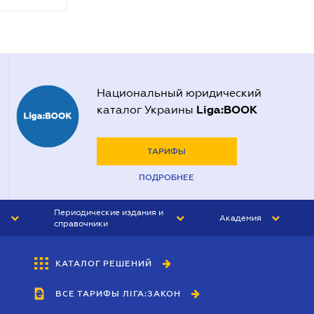
Национальный юридический
Liga:BOOK
каталог Украины
ТАРИФЫ
ПОДРОБНЕЕ
Периодические издания и
Академия
справочники
ЮРИСТ&ЗАКОН
АКАДЕМИЯ ЛІГА:ЗАКОН
КАТАЛОГ РЕШЕНИЙ
БУХГАЛТЕР&ЗАКОН
ВСЕ ТАРИФЫ ЛІГА:ЗАКОН
ВЕСТНИК МСФО