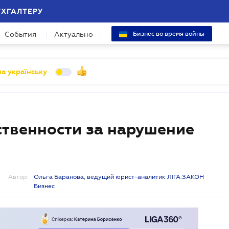
УХГАЛТЕРУ
События
Актуально
Бизнес во время войны
а українську
ственности за нарушение
Автор:
Ольга Баранова, ведущий юрист-аналитик ЛІГА:ЗАКОН
Бизнес