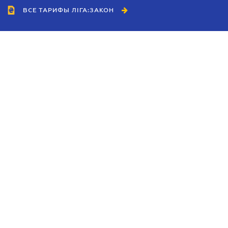
ВСЕ ТАРИФЫ ЛІГА:ЗАКОН
Сотрудничество
Агенты
Дилеры
Политика
конфиденциальности
Условия использования
сайта
Реклама
Блог
Новости компании
Руководства
Каталоги компаний
Темы в центре внимания