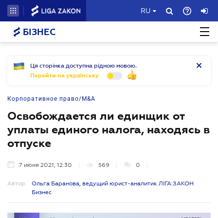
RU
БІЗНЕС
Ця сторінка доступна рідною мовою.
Перейти на українську
Корпоративное право/M&A
Освобождается ли единщик от
уплаты единого налога, находясь в
отпуске
7 июня 2021, 12:30
569
0
Автор:
Ольга Баранова, ведущий юрист-аналитик ЛІГА:ЗАКОН
Бизнес