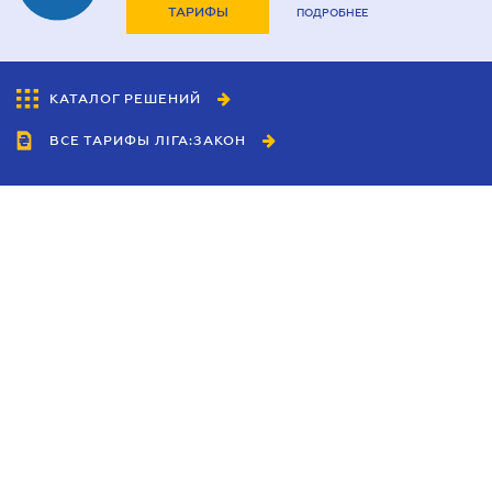
ТАРИФЫ
ПОДРОБНЕЕ
КАТАЛОГ РЕШЕНИЙ
ВСЕ ТАРИФЫ ЛІГА:ЗАКОН
Сотрудничество
Агенты
Дилеры
Политика
конфиденциальности
Условия использования
сайта
Реклама
Блог
Новости компании