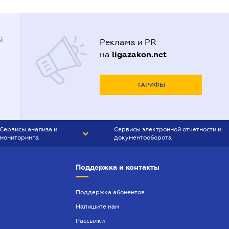
й
Реклама и PR
ligazakon.net
на
ТАРИФЫ
Сервисы анализа и
Сервисы электронной отчетности и
мониторинга
документооборота
CONTR AGENT
Liga:REPORT
Поддержка и контакты
SMS-МАЯК
VERDICTUM
Поддержка абонентов
Напишите нам
SEMANTRUM
Рассылки
SMS-МАЯК ИПОТЕКА