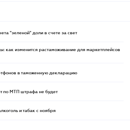
та "зеленой" доли в счете за свет
цы: как изменится растаможивание для маркетплейсов
артфонов в таможенную декларацию
т по МТП штрафа не будет
алкоголь и табак с ноября