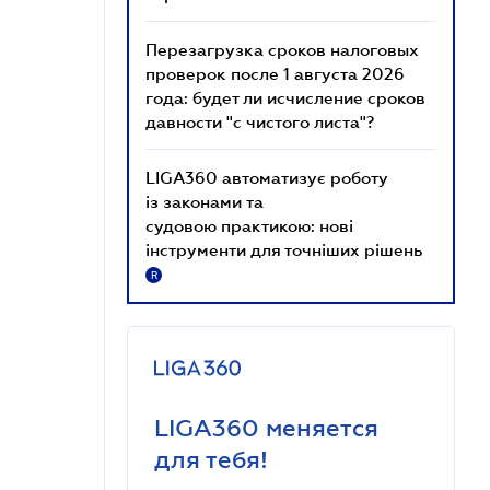
Перезагрузка сроков налоговых
проверок после 1 августа 2026
года: будет ли исчисление сроков
давности "с чистого листа"?
LIGA360 автоматизує роботу
із законами та
судовою практикою: нові
інструменти для точніших рішень
R
LIGA360 меняется
для тебя!