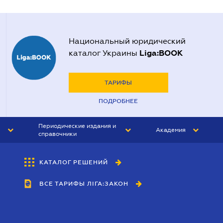
Национальный юридический
Liga:BOOK
каталог Украины
ТАРИФЫ
ПОДРОБНЕЕ
Периодические издания и
Академия
справочники
ЮРИСТ&ЗАКОН
АКАДЕМИЯ ЛІГА:ЗАКОН
КАТАЛОГ РЕШЕНИЙ
БУХГАЛТЕР&ЗАКОН
ВСЕ ТАРИФЫ ЛІГА:ЗАКОН
ВЕСТНИК МСФО
ИНТЕРБУХ
ЛИЧНЫЙ ЭКСПЕРТ