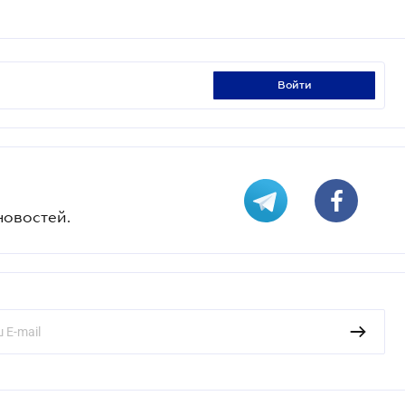
войти
новостей.