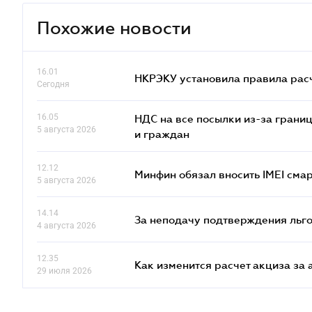
Похожие новости
16.01
НКРЭКУ установила правила расче
Сегодня
16.05
НДС на все посылки из-за грани
5 августа 2026
и граждан
12.12
Минфин обязал вносить IMEI см
5 августа 2026
14.14
За неподачу подтверждения льго
4 августа 2026
12.35
Как изменится расчет акциза за 
29 июля 2026