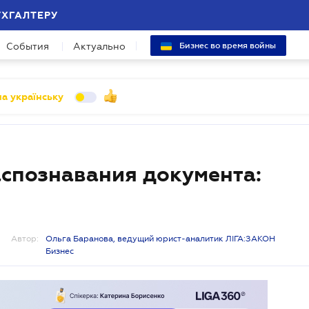
УХГАЛТЕРУ
События
Актуально
Бизнес во время войны
а українську
аспознавания документа:
Автор:
Ольга Баранова, ведущий юрист-аналитик ЛІГА:ЗАКОН
Бизнес