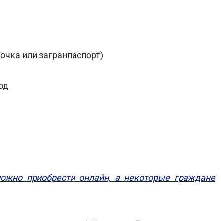
точка или загранпаспорт)
од
можно приобрести онлайн, а некоторые граждане