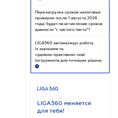
Перезагрузка сроков налоговых
проверок после 1 августа 2026
года: будет ли исчисление сроков
давности "с чистого листа"?
LIGA360 автоматизує роботу
із законами та
судовою практикою: нові
інструменти для точніших рішень
R
LIGA360 меняется
для тебя!