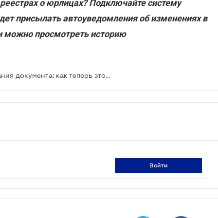
 реестрах о юрлицах? Подключайте систему
удет присылать автоуведомления об изменениях в
ти можно просмотреть историю
"Дія" обновила способ распознавания документа: как теперь это работает
войти