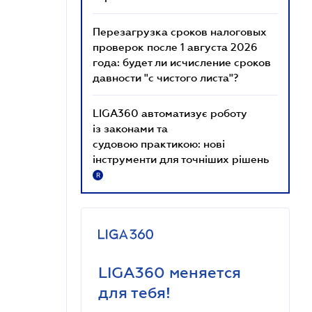
Перезагрузка сроков налоговых
проверок после 1 августа 2026
года: будет ли исчисление сроков
давности "с чистого листа"?
LIGA360 автоматизує роботу
із законами та
судовою практикою: нові
інструменти для точніших рішень
R
LIGA360 меняется
для тебя!