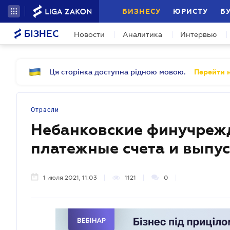
БИЗНЕСУ
ЮРИСТУ
Б
БІЗНЕС
Новости
Аналитика
Интервью
Ця сторінка доступна рідною мовою.
Перейти н
Отрасли
Небанковские финучрежд
платежные счета и выпу
1 июля 2021, 11:03
1121
0