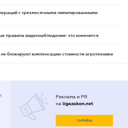
 операций с трехмесячными лимитированными
ые правила видеонаблюдения: что изменится
 не блокируют компенсацию стоимости агротехники
й
Реклама и PR
ligazakon.net
на
ТАРИФЫ