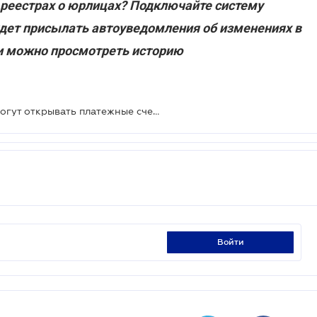
 реестрах о юрлицах? Подключайте систему
удет присылать автоуведомления об изменениях в
ти можно просмотреть историю
Небанковские финучреждения смогут открывать платежные счета и выпускать платежные карточки
войти