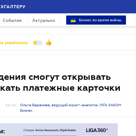
УХГАЛТЕРУ
События
Актуально
Бизнес во время войны
а українську
ения смогут открывать
скать платежные карточки
Автор:
Ольга Баранова, ведущий юрист-аналитик ЛІГА:ЗАКОН
Бизнес