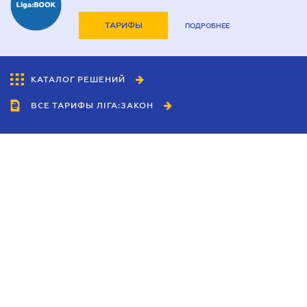
ТАРИФЫ
ПОДРОБНЕЕ
КАТАЛОГ РЕШЕНИЙ
ВСЕ ТАРИФЫ ЛІГА:ЗАКОН
Сотрудничество
Агенты
Дилеры
Политика
конфиденциальности
Условия использования
сайта
Реклама
Блог