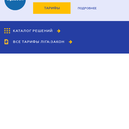
ТАРИФЫ
ПОДРОБНЕЕ
КАТАЛОГ РЕШЕНИЙ
ВСЕ ТАРИФЫ ЛІГА:ЗАКОН
Сотрудничество
Агенты
Дилеры
Политика
конфиденциальности
Условия использования
сайта
Реклама
Блог