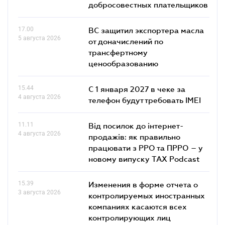
добросовестных плательщиков
17.00
ВС защитил экспортера масла
5 августа 2026
от доначислений по
трансфертному
ценообразованию
15.44
С 1 января 2027 в чеке за
4 августа 2026
телефон будут требовать IMEI
11.11
Від посилок до інтернет-
4 августа 2026
продажів: як правильно
працювати з РРО та ПРРО – у
новому випуску TAX Podcast
15.39
Изменения в форме отчета о
3 августа 2026
контролируемых иностранных
компаниях касаются всех
контролирующих лиц