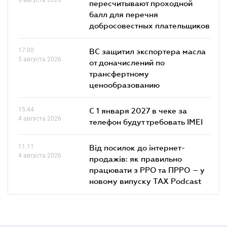
пересчитывают проходной
балл для перечня
добросовестных плательщиков
17.00
ВС защитил экспортера масла
5 августа 2026
от доначислений по
трансфертному
ценообразованию
15.44
С 1 января 2027 в чеке за
4 августа 2026
телефон будут требовать IMEI
11.11
Від посилок до інтернет-
4 августа 2026
продажів: як правильно
працювати з РРО та ПРРО – у
новому випуску TAX Podcast