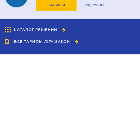
ТАРИФЫ
ПОДРОБНЕЕ
КАТАЛОГ РЕШЕНИЙ
ВСЕ ТАРИФЫ ЛІГА:ЗАКОН
Сотрудничество
Агенты
Дилеры
Политика
конфиденциальности
Условия использования
сайта
Реклама
Блог