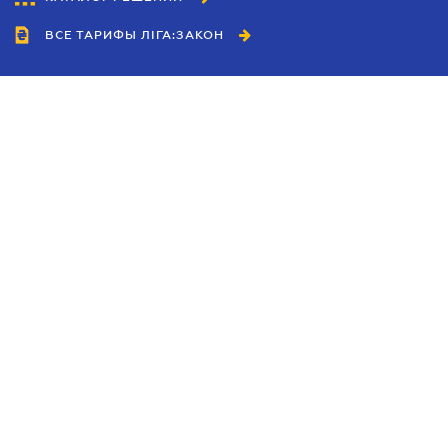
ВСЕ ТАРИФЫ ЛІГА:ЗАКОН
Сотрудничество
Агенты
Дилеры
Политика
конфиденциальности
Условия использования
сайта
Реклама
Блог
Новости компании
Руководства
Каталоги компаний
Темы в центре внимания