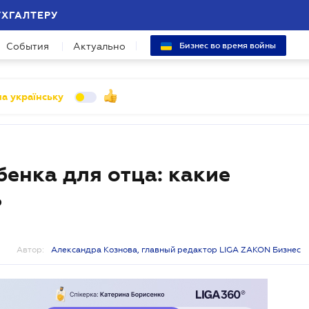
УХГАЛТЕРУ
События
Актуально
Бизнес во время войны
а українську
енка для отца: какие
ь
Автор:
Александра Кознова, главный редактор LIGA ZAKON Бизнес