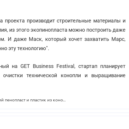
а проекта производит строительные материалы и
ия, из этого экопинопласта можно построить даже
м. И даже Маск, который хочет захватить Марс,
но эту технологию".
й на GET Business Festival, стартап планирует
 очистки технической конопли и выращивание
Украинский стартап, производящий пенопласт и пластик из конопли и грибов, получил 100 тысяч грн на развитие на GET Business Festival