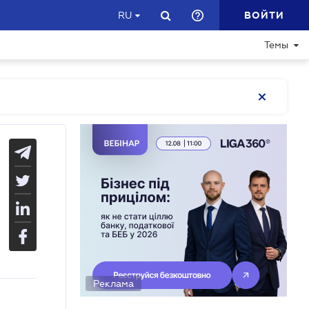
ВОЙТИ
RU
Темы
Реклама