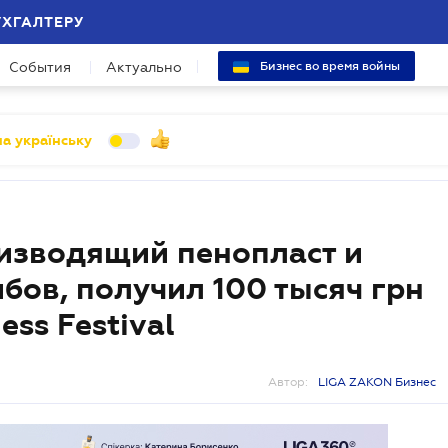
УХГАЛТЕРУ
События
Актуально
Бизнес во время войны
а українську
оизводящий пенопласт и
ибов, получил 100 тысяч грн
ess Festival
Автор:
LIGA ZAKON Бизнес