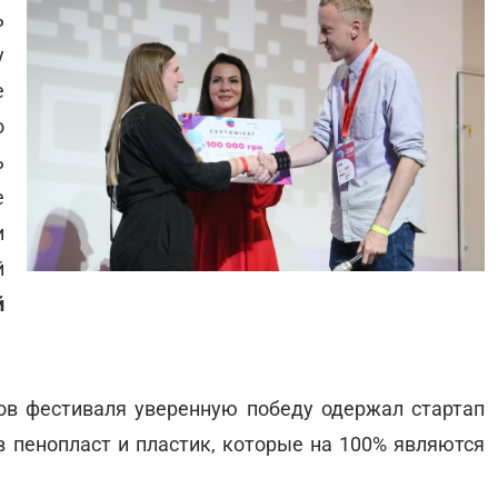
ь
у
е
о
ь
е
и
й
й
ов фестиваля уверенную победу одержал стартап
в пенопласт и пластик, которые на 100% являются