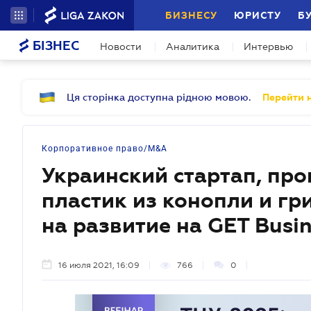
БИЗНЕСУ
ЮРИСТУ
Б
БІЗНЕС
Новости
Аналитика
Интервью
Ця сторінка доступна рідною мовою.
Перейти н
Корпоративное право/M&A
Украинский стартап, пр
пластик из конопли и гр
на развитие на GET Busin
16 июля 2021, 16:09
766
0