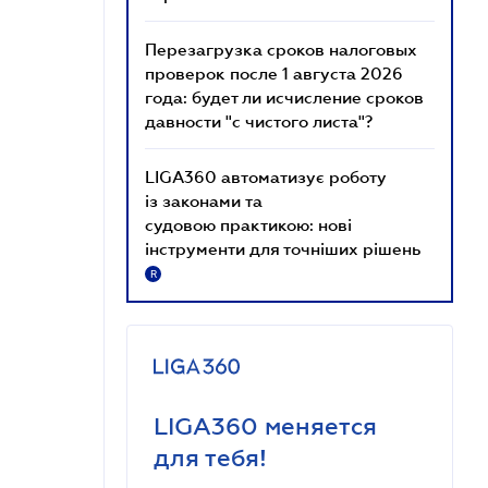
Перезагрузка сроков налоговых
проверок после 1 августа 2026
года: будет ли исчисление сроков
давности "с чистого листа"?
LIGA360 автоматизує роботу
із законами та
судовою практикою: нові
інструменти для точніших рішень
R
LIGA360 меняется
для тебя!