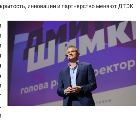
крытость, инновации и партнерство меняют ДТЭК.
м
и
м
я
я
а
м
т
,
и