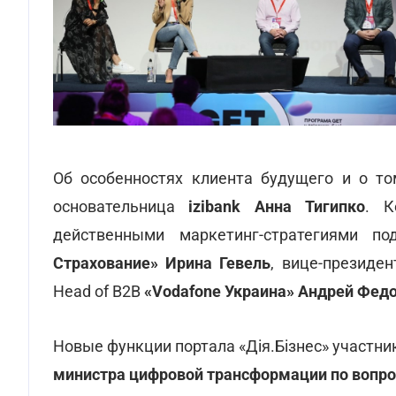
Об особенностях клиента будущего и о то
основательница
izibank Анна Тигипко
. К
действенными маркетинг-стратегиями п
Страхование» Ирина Гевель
, вице-президе
Head of B2B
«Vodafone Украина» Андрей Федо
Новые функции портала «Дiя.Бiзнес» участник
министра цифровой трансформации по вопро