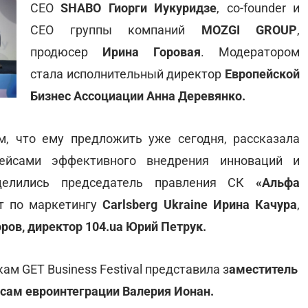
СЕО
SHABO Гиорги Иукуридзе
, co-founder и
CEO группы компаний
MOZGI GROUP
,
продюсер
Ирина Горовая
. Модератором
стала исполнительный директор
Европейской
Бизнес Ассоциации Анна Деревянко.
м, что ему предложить уже сегодня, рассказала
ейсами эффективного внедрения инноваций и
оделились председатель правления СК
«Альфа
нт по маркетингу
Carlsberg Ukraine Ирина Качура
,
ров, директор 104.ua Юрий Петрук.
ам GET Business Festival представила з
аместитель
сам евроинтеграции Валерия Ионан.