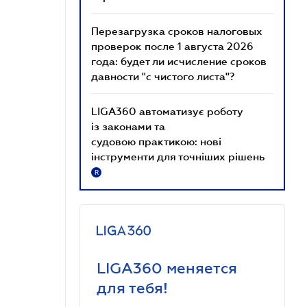
Перезагрузка сроков налоговых
проверок после 1 августа 2026
года: будет ли исчисление сроков
давности "с чистого листа"?
LIGA360 автоматизує роботу
із законами та
судовою практикою: нові
інструменти для точніших рішень
R
LIGA360 меняется
для тебя!