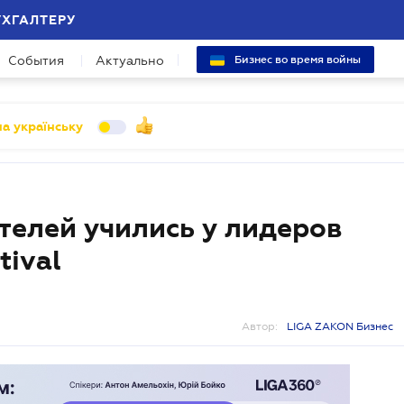
УХГАЛТЕРУ
События
Актуально
Бизнес во время войны
а українську
телей учились у лидеров
tival
Автор:
LIGA ZAKON Бизнес