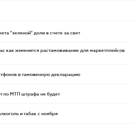
та "зеленой" доли в счете за свет
цы: как изменится растаможивание для маркетплейсов
артфонов в таможенную декларацию
т по МТП штрафа не будет
алкоголь и табак с ноября