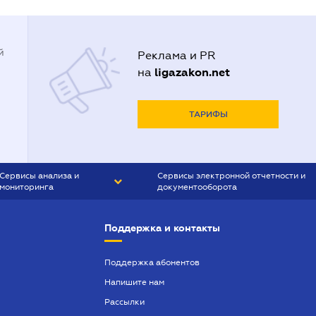
й
Реклама и PR
ligazakon.net
на
ТАРИФЫ
Сервисы анализа и
Сервисы электронной отчетности и
мониторинга
документооборота
CONTR AGENT
Liga:REPORT
Поддержка и контакты
SMS-МАЯК
VERDICTUM
Поддержка абонентов
Напишите нам
SEMANTRUM
Рассылки
SMS-МАЯК ИПОТЕКА