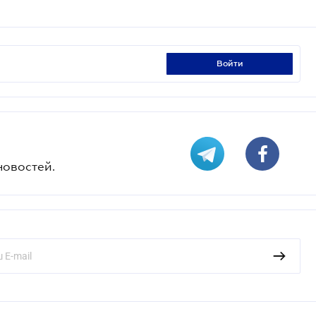
войти
новостей.