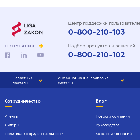
Центр поддержки пользователе
0-800-210-103
Подбор продуктов и решений
О КОМПАНИИ
0-800-210-102
Новостные
Информационно-правовые
порталы
системы
ЮРЛИГА
Право Украины
Сотрудничество
Блог
БИЗНЕС
ГРАНД
БУХГАЛТЕР.ua
ПРАЙМ
Агенты
Новости компании
Дилеры
Руководства
БУХГАЛТЕР ПРОФ
Политика конфиденциальности
Каталоги компаний
ЮРИСТ ПРОФ