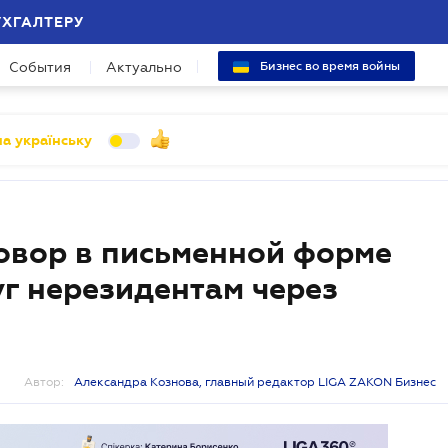
УХГАЛТЕРУ
События
Актуально
Бизнес во время войны
а українську
овор в письменной форме
уг нерезидентам через
Автор:
Александра Кознова, главный редактор LIGA ZAKON Бизнес