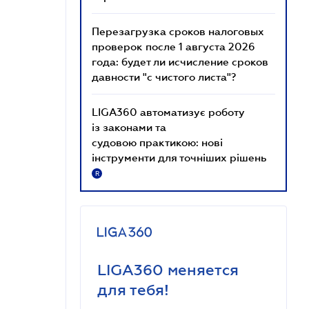
Перезагрузка сроков налоговых
проверок после 1 августа 2026
года: будет ли исчисление сроков
давности "с чистого листа"?
LIGA360 автоматизує роботу
із законами та
судовою практикою: нові
інструменти для точніших рішень
R
LIGA360 меняется
для тебя!