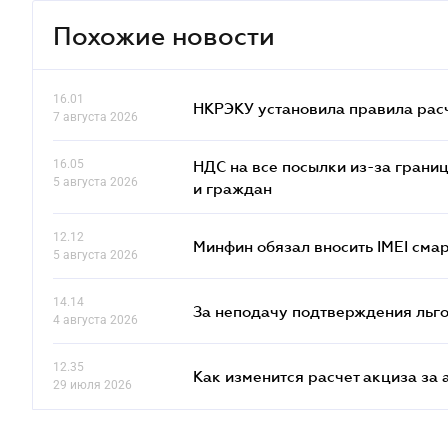
Похожие новости
16.01
НКРЭКУ установила правила расче
7 августа 2026
16.05
НДС на все посылки из-за грани
5 августа 2026
и граждан
12.12
Минфин обязал вносить IMEI см
5 августа 2026
14.14
За неподачу подтверждения льго
4 августа 2026
12.35
Как изменится расчет акциза за 
29 июля 2026