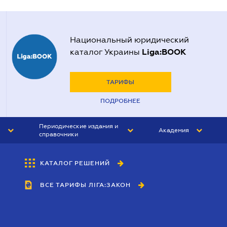
Национальный юридический
Liga:BOOK
каталог Украины
ТАРИФЫ
ПОДРОБНЕЕ
Периодические издания и
Академия
справочники
ЮРИСТ&ЗАКОН
АКАДЕМИЯ ЛІГА:ЗАКОН
КАТАЛОГ РЕШЕНИЙ
БУХГАЛТЕР&ЗАКОН
ВСЕ ТАРИФЫ ЛІГА:ЗАКОН
ВЕСТНИК МСФО
ИНТЕРБУХ
ЛИЧНЫЙ ЭКСПЕРТ