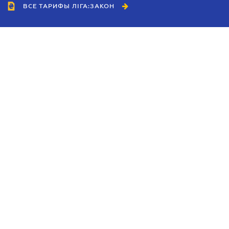
ВСЕ ТАРИФЫ ЛІГА:ЗАКОН
Сотрудничество
Агенты
Дилеры
Политика
конфиденциальности
Условия использования
сайта
Реклама
Блог
Новости компании
Руководства
Каталоги компаний
Темы в центре внимания