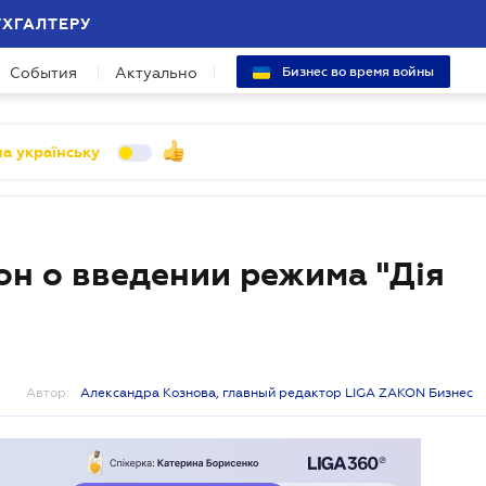
УХГАЛТЕРУ
События
Актуально
Бизнес во время войны
а українську
он о введении режима "Дія
Автор:
Александра Кознова, главный редактор LIGA ZAKON Бизнес