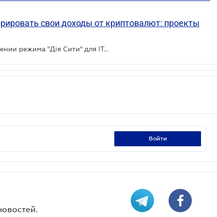
рировать свои доходы от криптовалют: проекты
Президент подписал Закон о введении режима "Дія Сити" для IT-отрасли
войти
новостей.