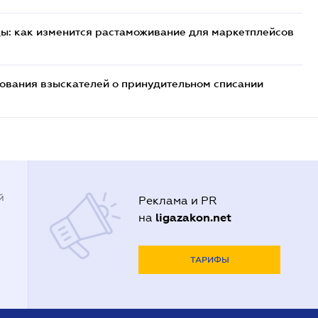
цы: как изменится растаможивание для маркетплейсов
бования взыскателей о принудительном списании
й
Реклама и PR
ligazakon.net
на
ТАРИФЫ