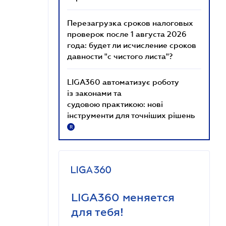
Перезагрузка сроков налоговых
проверок после 1 августа 2026
года: будет ли исчисление сроков
давности "с чистого листа"?
LIGA360 автоматизує роботу
із законами та
судовою практикою: нові
інструменти для точніших рішень
R
LIGA360 меняется
для тебя!