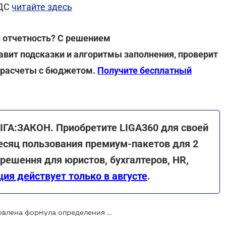
НДС
читайте здесь
 отчетность? С решением
вит подсказки и алгоритмы заполнения, проверит
 расчеты с бюджетом.
Получите бесплатный
ЛІГА:ЗАКОН. Приобретите LIGA360 для своей
есяц пользования премиум-пакетов для 2
решення для юристов, бухгалтеров, HR,
ция действует только в августе
.
Порядок блокировки НН/РК: обновлена формула определения общей налоговой нагрузки