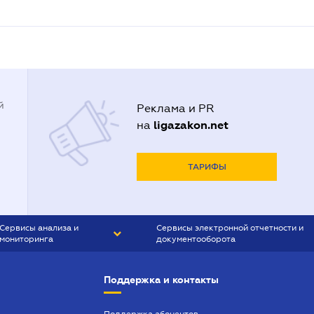
й
Реклама и PR
ligazakon.net
на
ТАРИФЫ
Сервисы анализа и
Сервисы электронной отчетности и
мониторинга
документооборота
CONTR AGENT
Liga:REPORT
Поддержка и контакты
SMS-МАЯК
VERDICTUM