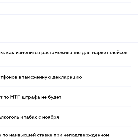
цы: как изменится растаможивание для маркетплейсов
артфонов в таможенную декларацию
т по МТП штрафа не будет
алкоголь и табак с ноября
е по наивысшей ставке при неподтвержденном