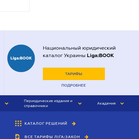
Национальный юридический
Liga:BOOK
каталог Украины
ТАРИФЫ
ПОДРОБНЕЕ
Периодические издания и
Академия
справочники
ЮРИСТ&ЗАКОН
АКАДЕМИЯ ЛІГА:ЗАКОН
КАТАЛОГ РЕШЕНИЙ
БУХГАЛТЕР&ЗАКОН
ВСЕ ТАРИФЫ ЛІГА:ЗАКОН
ВЕСТНИК МСФО