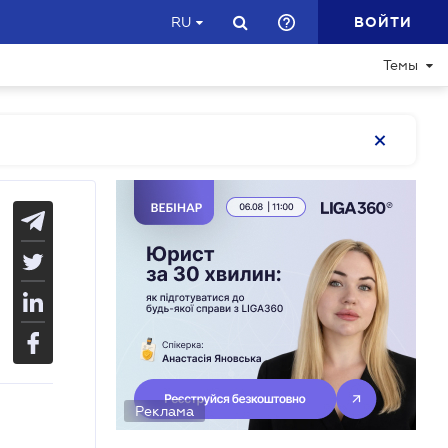
ВОЙТИ
RU
Темы
Реклама