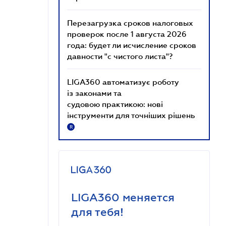
Перезагрузка сроков налоговых
проверок после 1 августа 2026
года: будет ли исчисление сроков
давности "с чистого листа"?
LIGA360 автоматизує роботу
із законами та
судовою практикою: нові
інструменти для точніших рішень
R
LIGA360 меняется
для тебя!