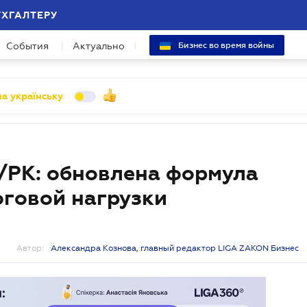
УХГАЛТЕРУ
События
Актуально
Бизнес во время войны
а українську
/РК: обновлена формула
говой нагрузки
Автор:
Александра Кознова, главный редактор LIGA ZAKON Бизнес