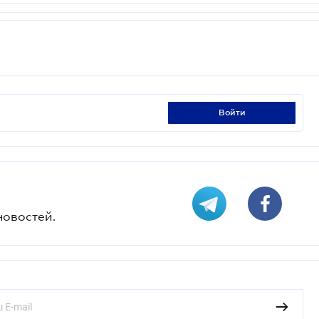
войти
новостей.