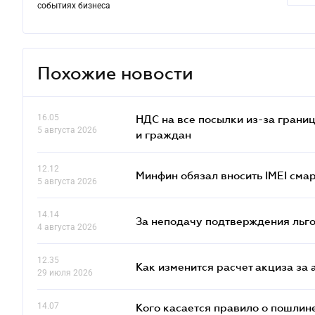
событиях бизнеса
Похожие новости
16.05
НДС на все посылки из-за грани
5 августа 2026
и граждан
12.12
Минфин обязал вносить IMEI см
5 августа 2026
14.14
За неподачу подтверждения льго
4 августа 2026
12.35
Как изменится расчет акциза за 
29 июля 2026
14.07
Кого касается правило о пошлин