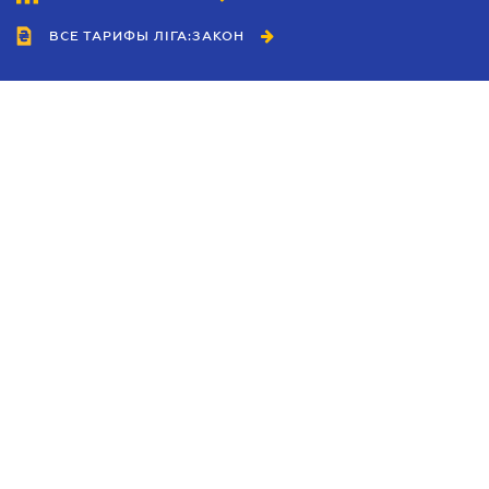
ВСЕ ТАРИФЫ ЛІГА:ЗАКОН
Сотрудничество
Агенты
Дилеры
Политика
конфиденциальности
Условия использования
сайта
Реклама
Блог
Новости компании
Руководства
Каталоги компаний
Темы в центре внимания