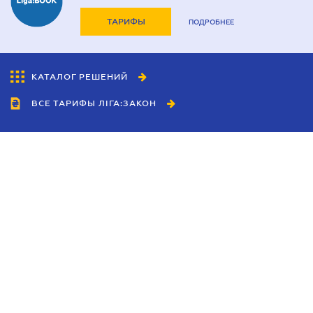
ТАРИФЫ
ПОДРОБНЕЕ
КАТАЛОГ РЕШЕНИЙ
ВСЕ ТАРИФЫ ЛІГА:ЗАКОН
Сотрудничество
Агенты
Дилеры
Политика
конфиденциальности
Условия использования
сайта
Реклама
Блог