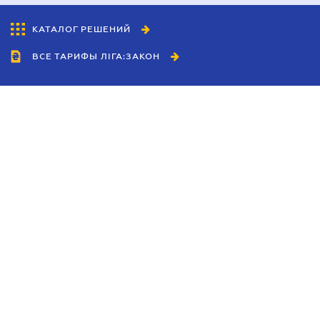
КАТАЛОГ РЕШЕНИЙ
ВСЕ ТАРИФЫ ЛІГА:ЗАКОН
Сотрудничество
Агенты
Дилеры
Политика
конфиденциальности
Условия использования
сайта
Реклама
Блог
Новости компании
Руководства