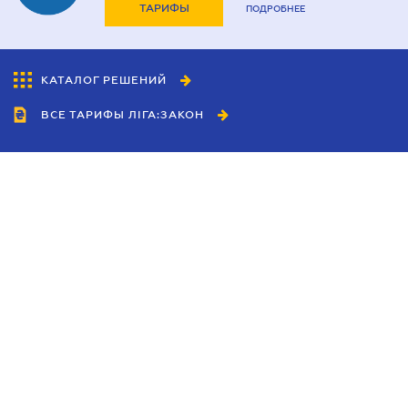
ТАРИФЫ
ПОДРОБНЕЕ
КАТАЛОГ РЕШЕНИЙ
ВСЕ ТАРИФЫ ЛІГА:ЗАКОН
Сотрудничество
Агенты
Дилеры
Политика
конфиденциальности
Условия использования
сайта
Реклама
Блог
Новости компании