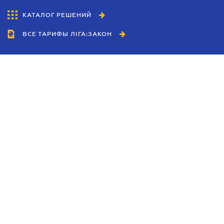
КАТАЛОГ РЕШЕНИЙ
ВСЕ ТАРИФЫ ЛІГА:ЗАКОН
Сотрудничество
Агенты
Дилеры
Политика
конфиденциальности
Условия использования
сайта
Реклама
Блог
Новости компании
Руководства
Каталоги компаний