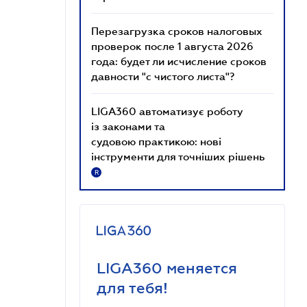
Перезагрузка сроков налоговых
проверок после 1 августа 2026
года: будет ли исчисление сроков
давности "с чистого листа"?
LIGA360 автоматизує роботу
із законами та
судовою практикою: нові
інструменти для точніших рішень
R
LIGA360 меняется
для тебя!