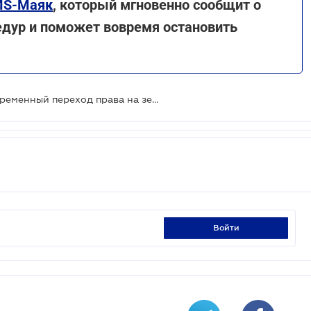
MS-Маяк
,
который мгновенно сообщит о
дур и поможет вовремя остановить
Верховная Рада утвердила одновременный переход права на землю и недвижимость
войти