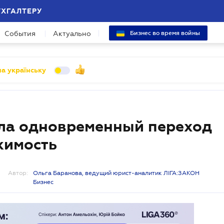
УХГАЛТЕРУ
События
Актуально
Бизнес во время войны
а українську
ила одновременный переход
жимость
Автор:
Ольга Баранова, ведущий юрист-аналитик ЛІГА:ЗАКОН
Бизнес