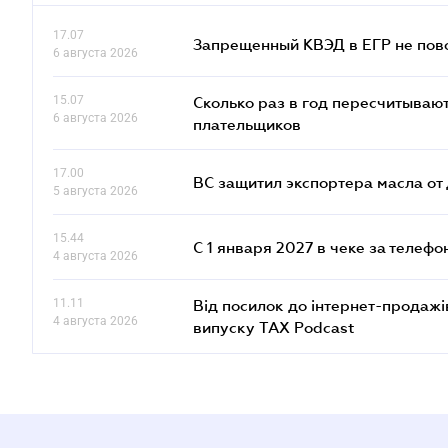
17.07
Запрещенный КВЭД в ЕГР не пово
6 августа 2026
15.07
Сколько раз в год пересчитываю
6 августа 2026
плательщиков
17.00
ВС защитил экспортера масла о
5 августа 2026
15.44
С 1 января 2027 в чеке за телефо
4 августа 2026
11.11
Від посилок до інтернет-продажі
4 августа 2026
випуску TAX Podcast