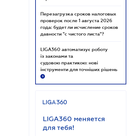
Перезагрузка сроков налоговых
проверок после 1 августа 2026
года: будет ли исчисление сроков
давности "с чистого листа"?
LIGA360 автоматизує роботу
із законами та
судовою практикою: нові
інструменти для точніших рішень
R
LIGA360 меняется
для тебя!