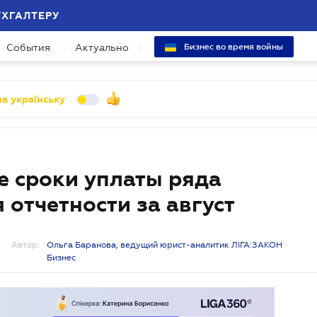
УХГАЛТЕРУ
События
Актуально
Бизнес во время войны
а українську
е сроки уплаты ряда
 отчетности за август
Автор:
Ольга Баранова, ведущий юрист-аналитик ЛІГА:ЗАКОН
Бизнес