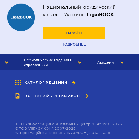
Национальный юридический
Liga:BOOK
каталог Украины
ТАРИФЫ
ПОДРОБНЕЕ
Периодические издания и
Академия
справочники
ЮРИСТ&ЗАКОН
АКАДЕМИЯ ЛІГА:ЗАКОН
КАТАЛОГ РЕШЕНИЙ
БУХГАЛТЕР&ЗАКОН
ВСЕ ТАРИФЫ ЛІГА:ЗАКОН
ВЕСТНИК МСФО
ИНТЕРБУХ
ЛИЧНЫЙ ЭКСПЕРТ
©
ТОВ "інформаційно-аналітичний центр ЛІГА", 1991-2026.
©
ТОВ "ЛІГА ЗАКОН", 2007-2026.
©
Інформаційне агенство "ЛІГА:ЗАКОН", 2010-2026.