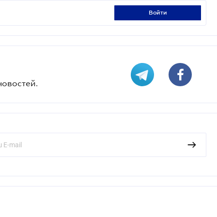
войти
новостей.