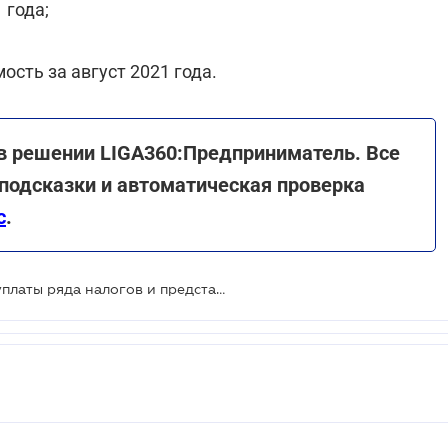
 года;
ость за август 2021 года.
 в решении LIGA360:Предприниматель. Все
подсказки и автоматическая проверка
с
.
В ГНС назвали граничные сроки уплаты ряда налогов и представления отчетности за август