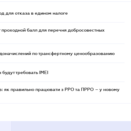
д для отказа в едином налоге
т проходной балл для перечня добросовестных
т доначислений по трансфертному ценообразованию
н будут требовать IMEI
в: як правильно працювати з РРО та ПРРО – у новому