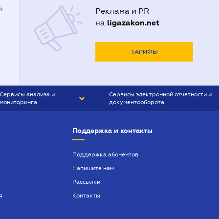
й
Реклама и PR
ligazakon.net
на
ТАРИФЫ
Сервисы анализа и
Сервисы электронной отчетности и
мониторинга
документооборота
CONTR AGENT
Liga:REPORT
Поддержка и контакты
SMS-МАЯК
VERDICTUM
Поддержка абонентов
Напишите нам
SEMANTRUM
Рассылки
SMS-МАЯК ИПОТЕКА
я
Контакты