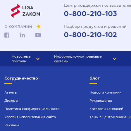
Центр поддержки пользователе
0-800-210-103
Подбор продуктов и решений
О КОМПАНИИ
0-800-210-102
Новостные
Информационно-правовые
порталы
системы
ЮРЛИГА
Право Украины
Сотрудничество
Блог
БИЗНЕС
ГРАНД
БУХГАЛТЕР.ua
ПРАЙМ
Агенты
Новости компании
Дилеры
Руководства
БУХГАЛТЕР ПРОФ
Политика конфиденциальности
Каталоги компаний
ЮРИСТ ПРОФ
Условия использования сайта
Темы в центре внимани
ЮРИСТ
Реклама