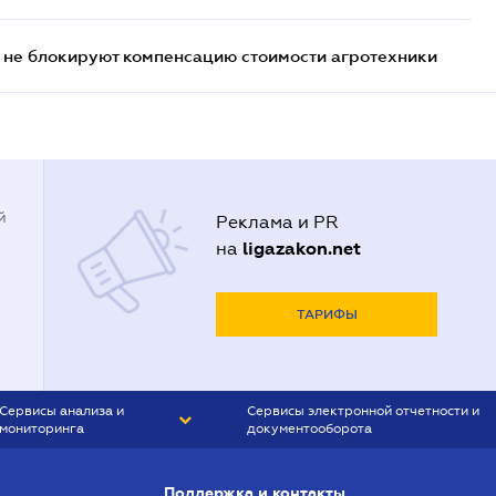
 не блокируют компенсацию стоимости агротехники
й
Реклама и PR
ligazakon.net
на
ТАРИФЫ
Сервисы анализа и
Сервисы электронной отчетности и
мониторинга
документооборота
CONTR AGENT
Liga:REPORT
Поддержка и контакты