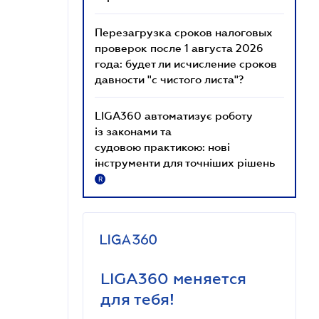
Перезагрузка сроков налоговых
проверок после 1 августа 2026
года: будет ли исчисление сроков
давности "с чистого листа"?
LIGA360 автоматизує роботу
із законами та
судовою практикою: нові
інструменти для точніших рішень
R
LIGA360 меняется
для тебя!