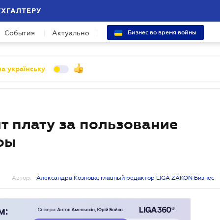
УХГАЛТЕРУ
События
Актуально
Бизнес во время войны
а українську
т плату за пользование
фы
Автор:
Александра Кознова, главный редактор LIGA ZAKON Бизнес