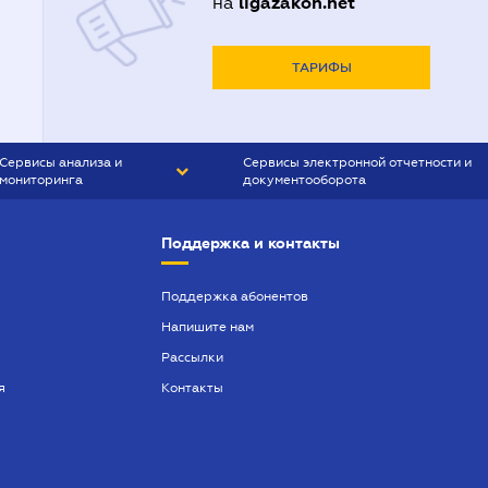
ligazakon.net
на
ТАРИФЫ
Сервисы анализа и
Сервисы электронной отчетности и
мониторинга
документооборота
CONTR AGENT
Liga:REPORT
Поддержка и контакты
SMS-МАЯК
VERDICTUM
Поддержка абонентов
Напишите нам
SEMANTRUM
Рассылки
SMS-МАЯК ИПОТЕКА
я
Контакты