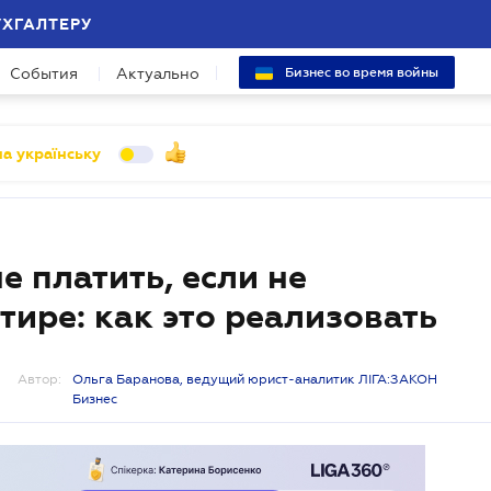
УХГАЛТЕРУ
События
Актуально
Бизнес во время войны
а українську
е платить, если не
тире: как это реализовать
Автор:
Ольга Баранова, ведущий юрист-аналитик ЛІГА:ЗАКОН
Бизнес