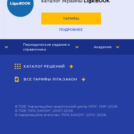
Liga:BOOK
каталог Украины
ТАРИФЫ
ПОДРОБНЕЕ
Периодические издания и
Академия
справочники
ЮРИСТ&ЗАКОН
АКАДЕМИЯ ЛІГА:ЗАКОН
КАТАЛОГ РЕШЕНИЙ
БУХГАЛТЕР&ЗАКОН
ВСЕ ТАРИФЫ ЛІГА:ЗАКОН
ВЕСТНИК МСФО
ИНТЕРБУХ
ЛИЧНЫЙ ЭКСПЕРТ
©
ТОВ "інформаційно-аналітичний центр ЛІГА", 1991-2026.
©
ТОВ "ЛІГА ЗАКОН", 2007-2026.
©
Інформаційне агенство "ЛІГА:ЗАКОН", 2010-2026.