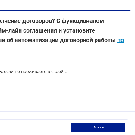
олнение договоров? С функционалом
м-лайн соглашения и установите
ше об автоматизации договорной работы
по
За "коммуналку" можно не платить, если не проживаете в своей квартире: как это реализовать
войти