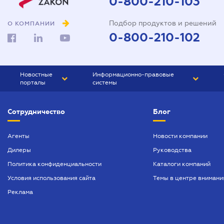
0-800-210-103
Подбор продуктов и решений
О КОМПАНИИ
0-800-210-102
Новостные
Информационно-правовые
порталы
системы
ЮРЛИГА
Право Украины
Сотрудничество
Блог
БИЗНЕС
ГРАНД
БУХГАЛТЕР.ua
ПРАЙМ
Агенты
Новости компании
Дилеры
Руководства
БУХГАЛТЕР ПРОФ
Политика конфиденциальности
Каталоги компаний
ЮРИСТ ПРОФ
Условия использования сайта
Темы в центре внимани
ЮРИСТ
Реклама
ПІДПРИЄМЕЦЬ