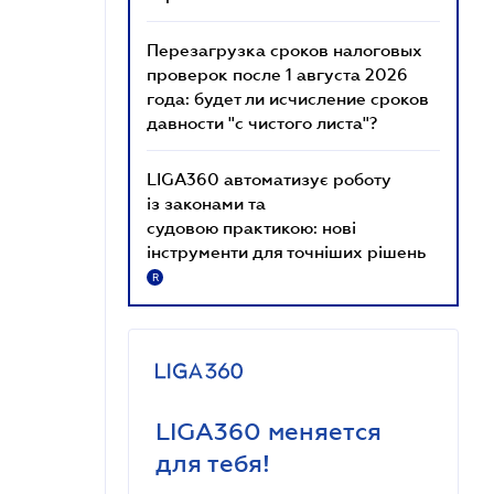
Перезагрузка сроков налоговых
проверок после 1 августа 2026
года: будет ли исчисление сроков
давности "с чистого листа"?
LIGA360 автоматизує роботу
із законами та
судовою практикою: нові
інструменти для точніших рішень
R
LIGA360 меняется
для тебя!