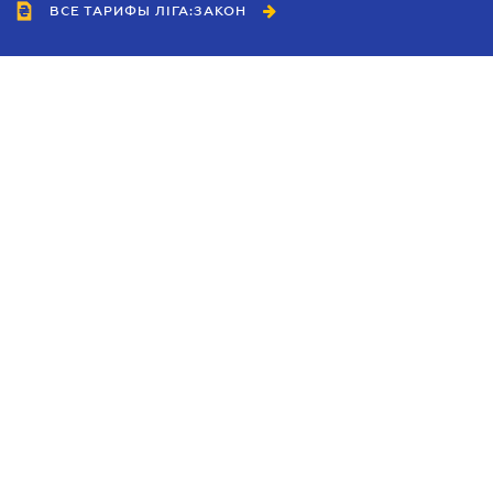
ВСЕ ТАРИФЫ ЛІГА:ЗАКОН
Сотрудничество
Агенты
Дилеры
Политика
конфиденциальности
Условия использования
сайта
Реклама
Блог
Новости компании
Руководства
Каталоги компаний
Темы в центре внимания