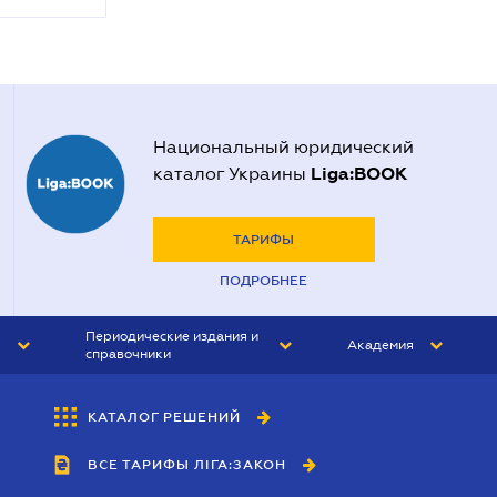
Национальный юридический
Liga:BOOK
каталог Украины
ТАРИФЫ
ПОДРОБНЕЕ
Периодические издания и
Академия
справочники
ЮРИСТ&ЗАКОН
АКАДЕМИЯ ЛІГА:ЗАКОН
КАТАЛОГ РЕШЕНИЙ
БУХГАЛТЕР&ЗАКОН
ВСЕ ТАРИФЫ ЛІГА:ЗАКОН
ВЕСТНИК МСФО