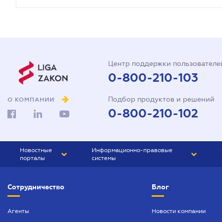
Центр поддержки пользователе
0-800-210-103
Подбор продуктов и решений
О КОМПАНИИ
0-800-210-102
Новостные
Информационно-правовые
порталы
системы
ЮРЛИГА
Право Украины
Сотрудничество
Блог
БИЗНЕС
ГРАНД
БУХГАЛТЕР.ua
ПРАЙМ
Агенты
Новости компании