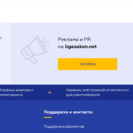
й
Реклама и PR
ligazakon.net
на
ТАРИФЫ
Сервисы анализа и
Сервисы электронной отчетности и
мониторинга
документооборота
CONTR AGENT
Liga:REPORT
Поддержка и контакты
SMS-МАЯК
VERDICTUM
Поддержка абонентов