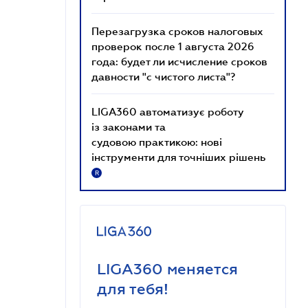
Перезагрузка сроков налоговых
проверок после 1 августа 2026
года: будет ли исчисление сроков
давности "с чистого листа"?
LIGA360 автоматизує роботу
із законами та
судовою практикою: нові
інструменти для точніших рішень
R
LIGA360 меняется
для тебя!