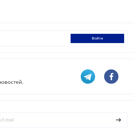
войти
новостей.