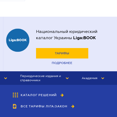
Национальный юридический
Liga:BOOK
каталог Украины
ТАРИФЫ
ПОДРОБНЕЕ
Периодические издания и
Академия
справочники
ЮРИСТ&ЗАКОН
АКАДЕМИЯ ЛІГА:ЗАКОН
КАТАЛОГ РЕШЕНИЙ
БУХГАЛТЕР&ЗАКОН
ВСЕ ТАРИФЫ ЛІГА:ЗАКОН
ВЕСТНИК МСФО
ИНТЕРБУХ