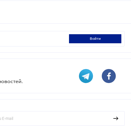
войти
новостей.