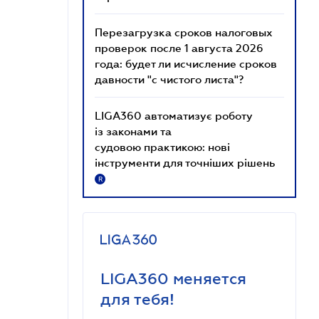
Перезагрузка сроков налоговых
проверок после 1 августа 2026
года: будет ли исчисление сроков
давности "с чистого листа"?
LIGA360 автоматизує роботу
із законами та
судовою практикою: нові
інструменти для точніших рішень
R
LIGA360 меняется
для тебя!