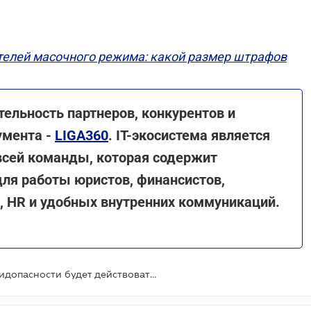
елей масочного режима: какой размер штрафов
тельность партнеров, конкурентов и
умента -
LIGA360
. IT-экосистема является
всей команды, которая содержит
ля работы юристов, финансистов,
, HR и удобных внутренних коммуникаций.
С 30 октября красный уровень эпидопасности будет действовать в семи областях