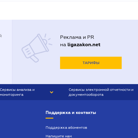
й
Реклама и PR
ligazakon.net
на
ТАРИФЫ
Сервисы анализа и
Сервисы электронной отчетности и
мониторинга
документооборота
CONTR AGENT
Liga:REPORT
Поддержка и контакты
SMS-МАЯК
VERDICTUM
Поддержка абонентов
Напишите нам
SEMANTRUM