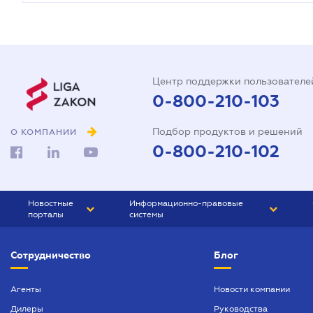
Центр поддержки пользователе
0-800-210-103
Подбор продуктов и решений
О КОМПАНИИ
0-800-210-102
Новостные
Информационно-правовые
порталы
системы
ЮРЛИГА
Право Украины
Сотрудничество
Блог
БИЗНЕС
ГРАНД
БУХГАЛТЕР.ua
ПРАЙМ
Агенты
Новости компании
Дилеры
Руководства
БУХГАЛТЕР ПРОФ