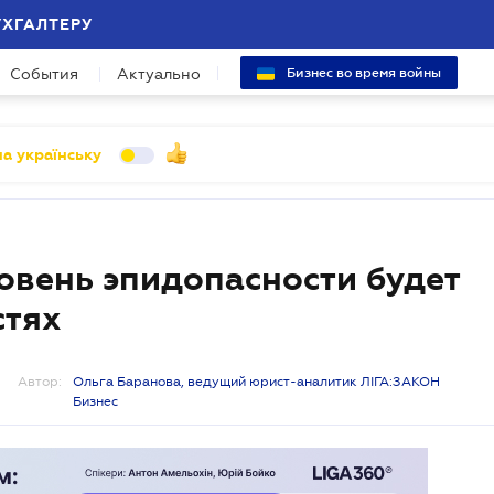
УХГАЛТЕРУ
События
Актуально
Бизнес во время войны
а українську
овень эпидопасности будет
стях
Автор:
Ольга Баранова, ведущий юрист-аналитик ЛІГА:ЗАКОН
Бизнес