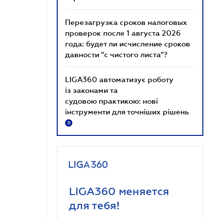
Перезагрузка сроков налоговых
проверок после 1 августа 2026
года: будет ли исчисление сроков
давности "с чистого листа"?
LIGA360 автоматизує роботу
із законами та
судовою практикою: нові
інструменти для точніших рішень
R
LIGA360 меняется
для тебя!