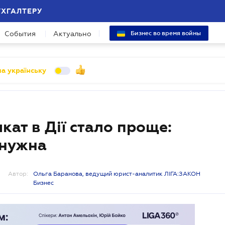
УХГАЛТЕРУ
События
Актуально
Бизнес во время войны
а українську
ат в Дії стало проще:
 нужна
Автор:
Ольга Баранова, ведущий юрист-аналитик ЛІГА:ЗАКОН
Бизнес