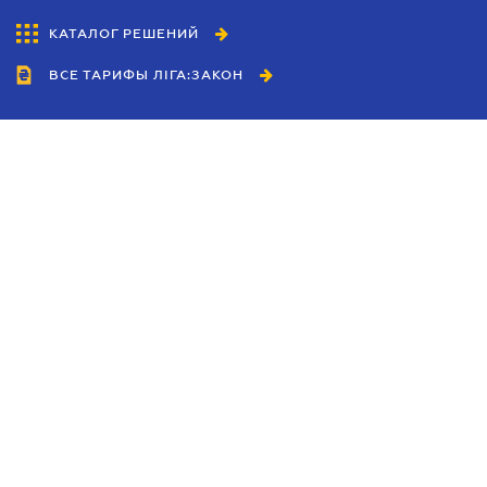
КАТАЛОГ РЕШЕНИЙ
ВСЕ ТАРИФЫ ЛІГА:ЗАКОН
Сотрудничество
Агенты
Дилеры
Политика
конфиденциальности
Условия использования
сайта
Реклама
Блог
Новости компании
Руководства
Каталоги компаний