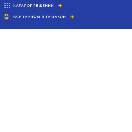
КАТАЛОГ РЕШЕНИЙ
ВСЕ ТАРИФЫ ЛІГА:ЗАКОН
Сотрудничество
Агенты
Дилеры
Политика
конфиденциальности
Условия использования
сайта
Реклама
Блог
Новости компании
Руководства
Каталоги компаний