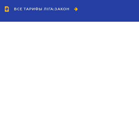
ВСЕ ТАРИФЫ ЛІГА:ЗАКОН
Сотрудничество
Агенты
Дилеры
Политика
конфиденциальности
Условия использования
сайта
Реклама
Блог
Новости компании
Руководства
Каталоги компаний
Темы в центре внимания